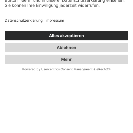
ENTWURF &
⟶
GESTALTUNG.