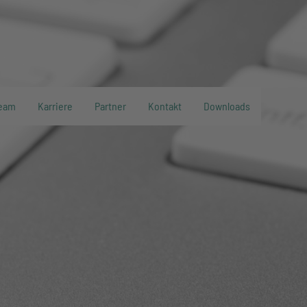
Team
Karriere
Partner
Kontakt
Downloads